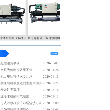
越环保科技有
仲景大厨房股份有限
限公司
公司
瑞德凯华制药
哈尔滨固泰电子有限
水机组（双机头
水冷螺杆式工业冷水机组（双机头
乙二醇冷冻机组
）
有限公司
责任公司
机组需注意事项
2020-05-07
锐高能技术有
珠海澳盈生物科技有
冷水机为何制冷效果不佳
2020-04-26
限公司
限公司
水机出现这种情况要注意
2020-04-13
机的压缩机被烧毁的主要原因有
2020-03-25
机安装注意事项
2020-03-18
方中集东部物
美利达自行车(中国)
水冷螺杆式工业冷冻机组（双
工业冷水机的排气温度
2020-03-11
）
制造有限公司
有限公司
水冷式冷水机的冷却塔清洗方法
2020-03-09
机组的膨胀阀功能简介
2020-03-05