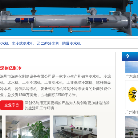
广州辐
深圳南
冷水机
水冷式冷水机
乙二醇冷水机
防爆冷水机
流装备
深创亿制冷
广东京
深圳市深创亿制冷设备有限公司是一家专业生产和销售冷水机、冷冻
发
机、冰水机、工业冷冻机、工业冷水机、工业低温冷冻机、螺杆防爆
冷水机、超低温冷冻机、复叠式冷冻机等制冷冷冻设备的外商独资企
业，总投资1500万美元，占地面积23500平方米。
深创亿利用更美更精的产品为人类创造更加舒适洁净
企业宗旨
的生活和工作环境！
广州市