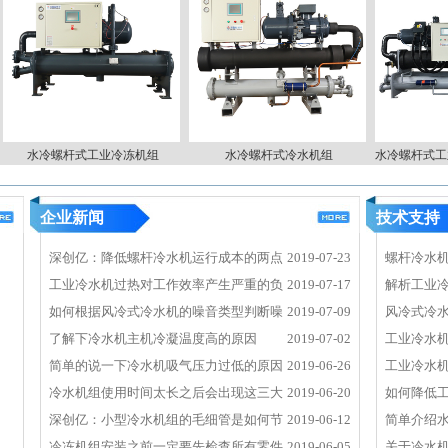
郴州丰
四川科
水冷螺杆式工业冷冻机组
水冷螺杆式冷水机组
水冷螺杆式工业冰
）
企业新闻
技术支持
深创亿：降低螺杆冷水机运行成本的两点
2019-07-23
螺杆冷水
广州辐
工业冷水机过热对工作效率产生严重的负
2019-07-17
解析工业
面影响
如何根据风冷式冷水机的噪音类型判断噪
2019-07-09
风冷式冷
音来源？
了解下冷水机主机冷凝温度高的原因
2019-07-02
工业冷水
哪些？
简单的说一下冷水机吸气压力过低的原因
2019-06-26
工业冷水
深圳南
冷水机组使用时间太长之后会出现这三大
2019-06-20
如何降低
流装备
故障
深创亿：小型冷水机组的毛细管是如何节
2019-06-12
简单介绍
流的
冷冻机组安装之前一定要先检查所有零件
2019-06-05
关于冷水