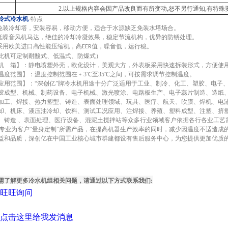
2.以上规格内容会因产品改良而有所变动,恕不另行通知,有特殊
冷式冷水机
-
特点
免装冷却塔，安装容易，移动方便，适合于水源缺乏免装水塔场合。
低噪音风机马达，绝佳的冷却冷凝效果，稳定节流机构，优异的防锈处理。
采用欧美进口高性能压缩机，高
EER
值，噪音低，运行稳。
此机可定制耐酸式、低温式、防爆式）
机
箱】：静电喷塑外壳，欧化设计，美观大方，外表板采用快速拆装形式，方便使
温度范围】：温度控制范围在﹢
3
℃至
35
℃之间，可按需求调节控制温度。
应用范围】：
“
深创亿
”牌冷水机用途十分广泛适用于工业、制冷、化工、塑胶、电子、
胶成型、机械、制药设备、电子机械、激光喷涂、电路板生产、电子蕊片制造、造纸
加工、焊接、热力塑型、铸造、表面处理领域、玩具、医疗、航天、吹膜、焊机、电
却、机床、液压油冷却、饮料、测试工况应用、注焊接、养殖、塑料成型、注塑、挤塑
、铸造 、表面处理、医疗设备、混泥土搅拌站等众多行业领域客户依据各行各业工艺
专业为客户
“量身定制”所需产品，在提高机器生产效率的同时，减少因温度不适造成
益和品质，
深创亿
在中国工业核心城市群建
都设有售后
服务中心，为
您提供更加优质
需了解更多冷水机组相关问题，请通过以下方式联系我们
: